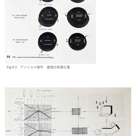
Fig.8.3 アメリカ４都市 建物日射露出量