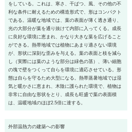
をしている。これは、寒さ、干ばつ、風、その他の不
利な条件に耐えるための構造形式で、形はコンパクト
である。温暖な地域では、葉の表面が薄く透き通り、
光の大部分が葉を通り抜けて内部に入ってくる。成長
に良好な環境に恵まれ、かなり大きな葉を広げること
ができる。熱帯地域では植物にあまり適さない環境
が、形状に深刻な歪みを与える。葉の表面と枝を減ら
し（実際には葉のような部分は緑色の茎）、薄い細胞
の塊で壁をつくって自らを環境に適応させている。形
態は自らを守るため大型になる。熱帯蒸暑地域では湿
気と暖かさに恵まれ、木陰に護られた環境で、植物は
非常に自由な形状をとり、成長も旺盛で葉の表面積
は、温暖地域のほぼ2.5倍に達する。
外部温熱力の建築への影響