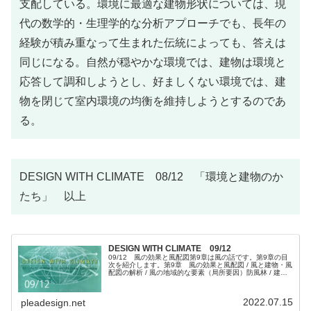
支配している。環境に最適な建物形状については、現
代の数学的・生理学的な分析アプローチでも、長年の
経験が積み重なって生まれた伝統によっても、答えは
同じになる。自然が穏やかな環境では、建物は環境と
応答して調和しようとし、好ましくない環境では、建
物を閉じて室内環境の均衡を維持しようとするのであ
る。
DESIGN WITH CLIMATE 08/12 「環境と建物のか
たち」 以上
DESIGN WITH CLIMATE 09/12
09/12 風の効果と風配図第9章は風の話です。第9章の目
次を紹介します。第9章 風の効果と風配図 / 風と建物・風
配図の解析 / 風の地域的な要素（局所要因）防風林 / 建物
内部の通風パターン / 風をコントロールする手順の概要
Fig.9...
2022.07.15
pleadesign.net