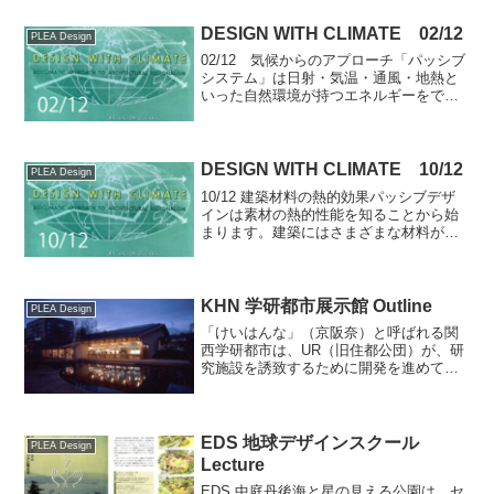
DESIGN WITH CLIMATE 02/12
PLEA Design
02/12 気候からのアプローチ「パッシブ
システム」は日射・気温・通風・地熱と
いった自然環境が持つエネルギーをでき
る限り利用し、住宅に取り込もうとする
設計手法です。パッシブ的な建築手法に
ついては、ガイドラインの示された「自
立循環型住宅」のマ...
DESIGN WITH CLIMATE 10/12
PLEA Design
10/12 建築材料の熱的効果パッシブデザ
インは素材の熱的性能を知ることから始
まります。建築にはさまざまな材料が使
われますが、その範囲は無限ではありま
せん。古来、建築には近くで簡単に手に
入る材料、できるだけ安価なものが選択
されてきました。要...
KHN 学研都市展示館 Outline
PLEA Design
「けいはんな」（京阪奈）と呼ばれる関
西学研都市は、UR（旧住都公団）が、研
究施設を誘致するために開発を進めてき
たエリアです。その中央部に「けいはん
な都ホテル」が進出して、計画地はその
隣の敷地でした。ミッションは、環境共
生を謳っていた住都公団...
EDS 地球デザインスクール
PLEA Design
Lecture
EDS 中庭丹後海と星の見える公園は、セ