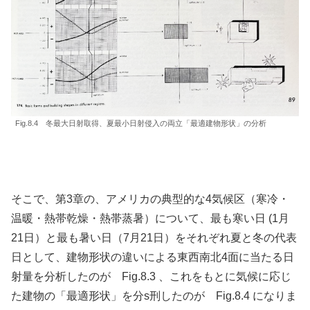
Fig.8.4 冬最大日射取得、夏最小日射侵入の両立「最適建物形状」の分析
そこで、第3章の、アメリカの典型的な4気候区（寒冷・
温暖・熱帯乾燥・熱帯蒸暑）について、最も寒い日 (1月
21日）と最も暑い日（7月21日）をそれぞれ夏と冬の代表
日として、建物形状の違いによる東西南北4面に当たる日
射量を分析したのが Fig.8.3 、これをもとに気候に応じ
た建物の「最適形状」を分s刑したのが Fig.8.4 になりま