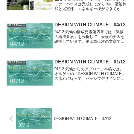
ミナーハウスは完成してから1年、宿泊棟
群と浴室棟、エネルギー棟ができてから
ようやくオープンすることになりまし
た。建物が完成しても、宿泊施設がなけ
れば、滞在型の環境学習プログラムをサ
DESIGN WITH CLIMATE 04/12
PLEA Design
ービスすることはでき...
04/12 気候の構成要素第四章では「気候
の構成要素」を分析して、天候の要因を
説明しています。第四章は次の文章では
じまります。FACTORS IN
WEATHERWEATHER is an ensemble of
all meteorolo...
DESIGN WITH CLIMATE 01/12
PLEA Design
01/12 気候からのアプローチ本稿では、
オルゲイの「DESIGN WITH CLIMATE」
の流れに従って、パッシブデザインにつ
いて考えるヒントを話題にしていきたい
と思います。今回は第一章第一節から、
その土地で建物の快適を得るためには、
先...
DESIGN WITH CLIMATE 07/12