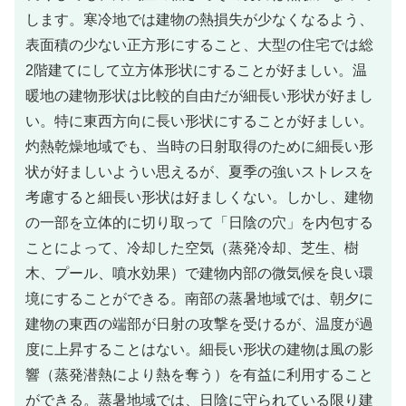
します。寒冷地では建物の熱損失が少なくなるよう、
表面積の少ない正方形にすること、大型の住宅では総
2階建てにして立方体形状にすることが好ましい。温
暖地の建物形状は比較的自由だが細長い形状が好まし
い。特に東西方向に長い形状にすることが好ましい。
灼熱乾燥地域でも、当時の日射取得のために細長い形
状が好ましいようい思えるが、夏季の強いストレスを
考慮すると細長い形状は好ましくない。しかし、建物
の一部を立体的に切り取って「日陰の穴」を内包する
ことによって、冷却した空気（蒸発冷却、芝生、樹
木、プール、噴水効果）で建物内部の微気候を良い環
境にすることができる。南部の蒸暑地域では、朝夕に
建物の東西の端部が日射の攻撃を受けるが、温度が過
度に上昇することはない。細長い形状の建物は風の影
響（蒸発潜熱により熱を奪う）を有益に利用すること
ができる。蒸暑地域では、日陰に守られている限り建