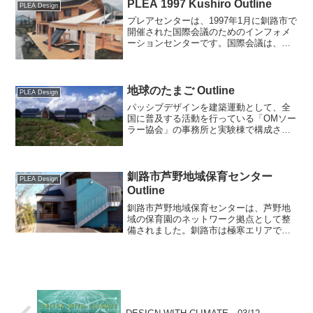
それを使う空間でデザイン...
PLEA 1997 Kushiro Outline
PLEA Design
プレアセンターは、1997年1月に釧路市で
開催された国際会議のためのインフォメ
ーションセンターです。国際会議は、ラ
ムサール条約が締約された国際会議場で
開催されました。求められた機能は、プ
レア国際会議の歴史と概要説明、予定さ
れる国際会議への市...
地球のたまご Outline
PLEA Design
パッシブデザインを建築運動として、全
国に普及する活動を行っている「OMソー
ラー協会」の事務所と実験棟で構成され
たオフィスです。設計は、OM研究所、設
備設計は科学応用冷暖研究所、高間三
郎、構造設計は、くらしの工房、安達幸
一。太陽熱空気集熱の他...
釧路市芦野地域保育センター
PLEA Design
Outline
釧路市芦野地域保育センターは、芦野地
域の保育園のネットワーク拠点として整
備されました。釧路市は極寒エリアです
が、太平洋側気候区のため冬は晴天に恵
まれます。PLEA 1997 Kushiro インフォ
メーションセンターと同様に、屋根で熱
と電気...