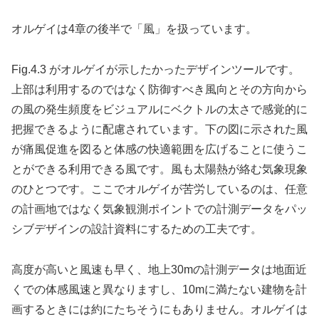
オルゲイは4章の後半で「風」を扱っています。
Fig.4.3 がオルゲイが示したかったデザインツールです。
上部は利用するのではなく防御すべき風向とその方向から
の風の発生頻度をビジュアルにベクトルの太さで感覚的に
把握できるように配慮されています。下の図に示された風
が痛風促進を図ると体感の快適範囲を広げることに使うこ
とができる利用できる風です。風も太陽熱が絡む気象現象
のひとつです。ここでオルゲイが苦労しているのは、任意
の計画地ではなく気象観測ポイントでの計測データをパッ
シブデザインの設計資料にするための工夫です。
高度が高いと風速も早く、地上30mの計測データは地面近
くでの体感風速と異なりますし、10mに満たない建物を計
画するときには約にたちそうにもありません。オルゲイは