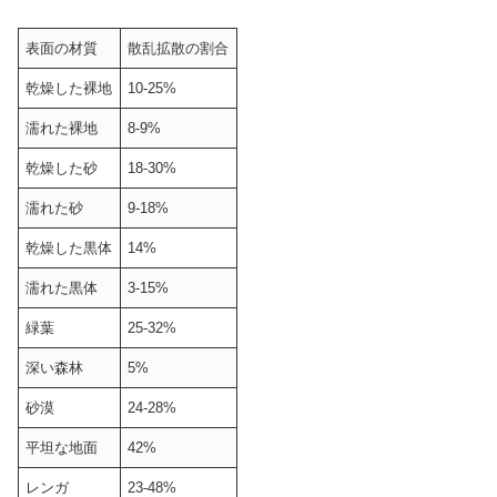
表面の材質
散乱拡散の割合
乾燥した裸地
10-25%
濡れた裸地
8-9%
乾燥した砂
18-30%
濡れた砂
9-18%
乾燥した黒体
14%
濡れた黒体
3-15%
緑葉
25-32%
深い森林
5%
砂漠
24-28%
平坦な地面
42%
レンガ
23-48%