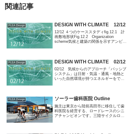
関連記事
DESIGN WITH CLIMATE 12/12
PLEA Design
12/12 ４つのケーススタディfig.12.1 計
画敷地形状Fig.12.2 Organization
scheme気候と建築の関係を示すアンビル
ドプロジェクトはコンセプトを明解に示
します。オルゲイは「地形」（地勢）を
共通条件としながら４...
DESIGN WITH CLIMATE 02/12
PLEA Design
02/12 気候からのアプローチ「パッシブ
システム」は日射・気温・通風・地熱と
いった自然環境が持つエネルギーをでき
る限り利用し、住宅に取り込もうとする
設計手法です。パッシブ的な建築手法に
ついては、ガイドラインの示された「自
立循環型住宅」のマ...
ソーラー歯科医院 Outline
PLEA Design
施主は東京から陸前高田市に移住して歯
科医院を経営する、ロードレースのシニ
アチャンピオンです。三陸サイクルロー
ドレースのゴール近くに敷地を求め、パ
ッシブソーラーの歯科医院を計画しまし
た。太陽熱空気集熱は、南傾斜屋根面と