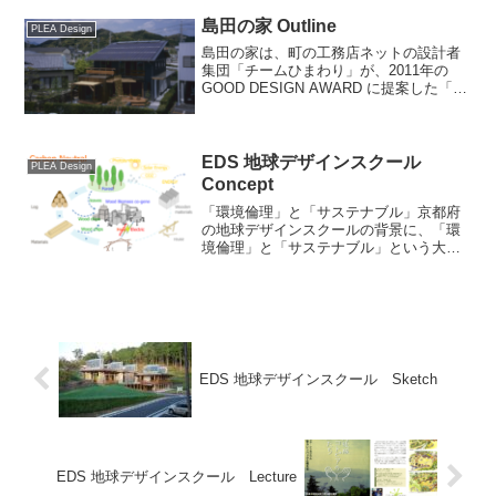
を図るための「敷地の選定基準」につい
て、特徴的な...
島田の家 Outline
PLEA Design
島田の家は、町の工務店ネットの設計者
集団「チームひまわり」が、2011年の
GOOD DESIGN AWARD に提案した「電
力抑制下、自然室温で暮らせる家 / びお
ハウス」を実施設計で実現したモデルで
す。311東日本大震災の後、これからの...
EDS 地球デザインスクール
PLEA Design
Concept
「環境倫理」と「サステナブル」京都府
の地球デザインスクールの背景に、「環
境倫理」と「サステナブル」という大き
な世界潮流がありました。建築には、環
境と対峙するのではなく、環境と共生す
る持続可能なものであることが求めら
れ、デザインにもその答えが...
EDS 地球デザインスクール Sketch
EDS 地球デザインスクール Lecture