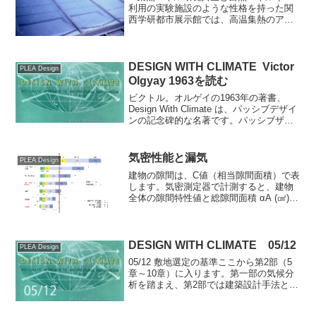
利用の実験施設のような性格を持った関
西学研都市展示館では、高温集熱のアイ
デアをとても複雑な空気集熱パネルでこ
ころみました。屋根集熱は、ガラスのな
い余熱部分と、ガラス付きの高温集熱部
で構成しますが、高温集熱...
DESIGN WITH CLIMATE Victor
PLEA Design
Olgyay 1963を読む
ビクトル。オルゲイの1963年の著書、
Design With Climate は、パッシブデザイ
ンの記念碑的な名著です。パッシブザイ
ンで大切なことは、全てこの本に紹介さ
れています。出版の背景に重大な被害を
もたらした当時のエネルギー危機があ
気密性能と漏気
PLEA Design
り...
建物の隙間は、C値（相当隙間面積）で表
します。気密測定器で計測すると、建物
全体の隙間特性値と総隙間面積 αA (㎠)を
求めることができます。その面積を建物
の気積（エアボリューム）を 2.6ｍで除し
て求められる面積を、気密測定上の建物
の延床面...
DESIGN WITH CLIMATE 05/12
PLEA Design
05/12 敷地選定の基準ここから第2部（5
章～10章）に入ります。第一部の気候分
析を踏まえ、第2部では建築設計手法とし
てどう解釈するかを考えていきます。オ
ルゲイは第５章で、自然エネルギー利用