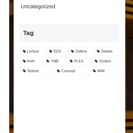
Uncategorized
Tag
Lecture
EDS
Outline
Details
KHN
YMB
PLEA
System
Texture
Concept
IWM