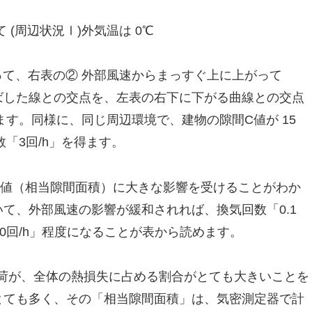
(周辺状況Ⅰ)外気温は 0℃
って、右表の② 外部風速からまっすぐ上に上がって
ばした線との交点を、左表の右下に下がる曲線との交点
ります。同様に、同じ周辺環境で、建物の隙間C値が 15
数「3回/h」を得ます。
値（相当隙間面積）に大きな影響を受けることがわか
て、外部風速の影響が緩和されれば、換気回数「0.1
.0回/h」程度になることが表から読めます。
荷が、全体の熱損失に占める割合がとても大きいことを
とても多く、その「相当隙間面積」は、気密測定器で計