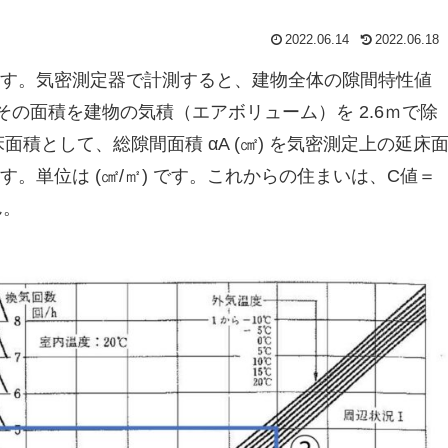
2022.06.14
2022.06.18
す。気密測定器で計測すると、建物全体の隙間特性値
。その面積を建物の気積（エアボリューム）を 2.6ｍで除
積として、総隙間面積 αA (㎠) を気密測定上の延床
。単位は (㎠/㎡) です。これからの住まいは、C値＝
ん。