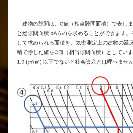
建物の隙間は、C値（相当隙間面積）で表しま
と総隙間面積 αA (㎠)を求めることができます
して求められる面積を、気密測定上の建物の延床面
積で除した値をC値（相当隙間面積）としています
1.0 (㎠/㎡) 以下でないと社会資産とは呼べませ