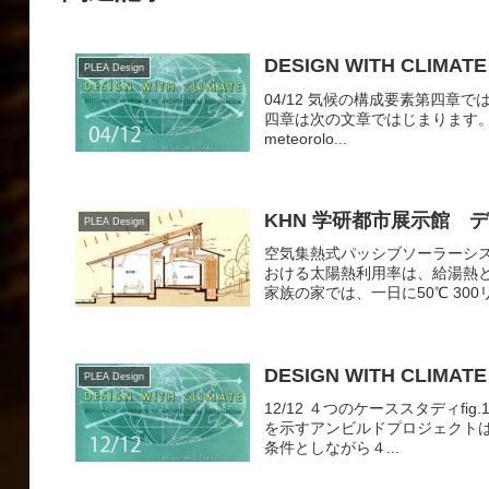
DESIGN WITH CLIMATE
PLEA Design
04/12 気候の構成要素第四
四章は次の文章ではじまります。FACTORS
meteorolo...
KHN 学研都市展示館 
PLEA Design
空気集熱式パッシブソーラーシ
おける太陽熱利用率は、給湯熱
家族の家では、一日に50℃ 300
DESIGN WITH CLIMATE
PLEA Design
12/12 ４つのケーススタディfig.1
を示すアンビルドプロジェクト
条件としながら４...