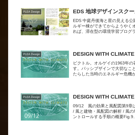
EDS 地球デザインスクール
PLEA Design
EDS 中庭丹後海と星の見える
ルギー棟ができてからようやく
れば、滞在型の環境学習プログラ
DESIGN WITH CLIMATE
PLEA Design
ビクトル。オルゲイの1963年の著書
す。パッシブザインで大切なこ
たらした当時のエネルギー危機があ
DESIGN WITH CLIMATE
PLEA Design
09/12 風の効果と風配図第
/ 風と建物・風配図の解析 / 風
ントロールする手順の概要Fig.9..