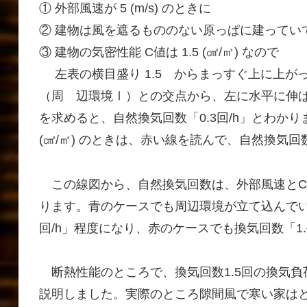
① 外部風速が 5 (m/s) のときに
② 建物は風を遮るもののない原っぱに建っていて 
③ 建物の気密性能 C値は 1.5 (㎠/㎡) なので
左表の横目盛り 1.5 からまっすぐ上に上が
（周 辺環境Ⅰ）との交点から、左に水平に伸
を求めると、自然換気回数「0.3回/h」とわか
(㎠/㎡) のときは、赤い線を読んで、自然換気回
この線図から、自然換気回数は、外部風速とC
ります。青のケースでも周辺環境が立て込んでい
回/h」程度になり、赤のケースでも換気回数「1
断熱性能のところで、換気回数1.5回の換気負
説明しました。実際のところ隙間風で寒い家は