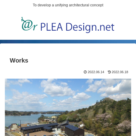
To develop a unifying architectural concept
Works
2022.06.14
2022.06.18