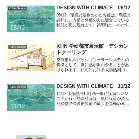
た。建物が完成しても、宿泊施設がなけ
れば、滞在型の環境学習プログラムをサ
DESIGN WITH CLIMATE 08/12
PLEA Design
ービスすることはでき...
08/12 環境と建物のかたち種は、環境と
調和し、内部と外部の力に適合している
状態が形に現れます。第8章は、マンボウ
の話から始まります。Fig.8.1 周囲環境
に働く力の違いによって生じた魚の形
態 自然界で生じるあらゆる力
が、物体の形...
KHN 学研都市展示館 デシカン
PLEA Design
トクーリング
空気集熱式パッシブソーラーシステムの
特徴として、夏に熱が沢山余ることがあ
げられます。住宅における太陽熱利用率
は、給湯熱としての利用がない限りそれ
ほど高い水準になりません。一般に４人
家族の家では、一日に50℃ 300リットル
DESIGN WITH CLIMATE 11/12
PLEA Design
のお湯が必要だとさ...
11/12 太陽熱利用計画一般に設備エンジ
ニアが行う熱流計算は、既に設計が済ん
だ建物の冷暖房負荷の最大を見極めるた
めに使われるものである。これに対し、
パッシブデザインの建築的アプローチで
は、あくまで建物の構造の工夫によっ
て、極端な熱変動を避...