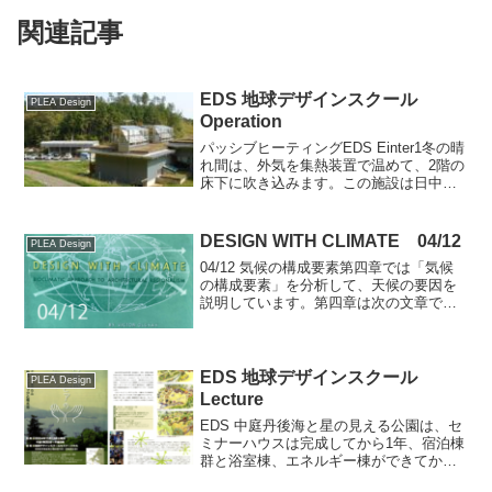
関連記事
EDS 地球デザインスクール
PLEA Design
Operation
パッシブヒーティングEDS Einter1冬の晴
れ間は、外気を集熱装置で温めて、2階の
床下に吹き込みます。この施設は日中の
利用だけなので夜間利用のための蓄熱コ
ンクリートはありません。木材も蓄熱し
ますが、日中の太陽熱は、そのまま直接
DESIGN WITH CLIMATE 04/12
PLEA Design
利用する計...
04/12 気候の構成要素第四章では「気候
の構成要素」を分析して、天候の要因を
説明しています。第四章は次の文章では
じまります。FACTORS IN
WEATHERWEATHER is an ensemble of
all meteorolo...
EDS 地球デザインスクール
PLEA Design
Lecture
EDS 中庭丹後海と星の見える公園は、セ
ミナーハウスは完成してから1年、宿泊棟
群と浴室棟、エネルギー棟ができてから
ようやくオープンすることになりまし